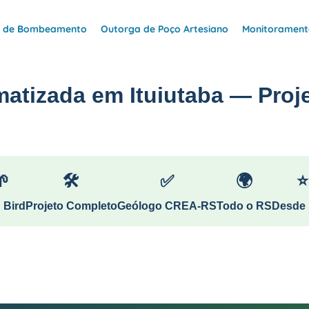
e de Bombeamento
Outorga de Poço Artesiano
Monitoramento
matizada em Ituiutaba — Proje
🌱
🛠
✅
🌍
⭐
 Bird
Projeto Completo
Geólogo CREA-RS
Todo o RS
Desde 