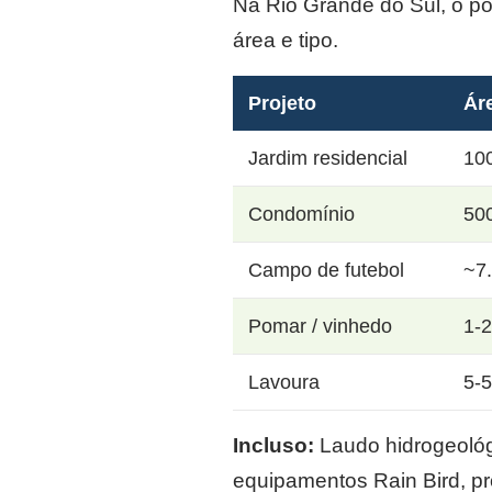
Na Rio Grande do Sul, o p
área e tipo.
Projeto
Ár
Jardim residencial
10
Condomínio
50
Campo de futebol
~7
Pomar / vinhedo
1-
Lavoura
5-
Incluso:
Laudo hidrogeológi
equipamentos Rain Bird, p