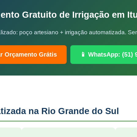
nto Gratuito de Irrigação em It
lizado: poço artesiano + irrigação automatizada. 
ar Orçamento Grátis
📱 WhatsApp: (51) 
tizada na Rio Grande do Sul