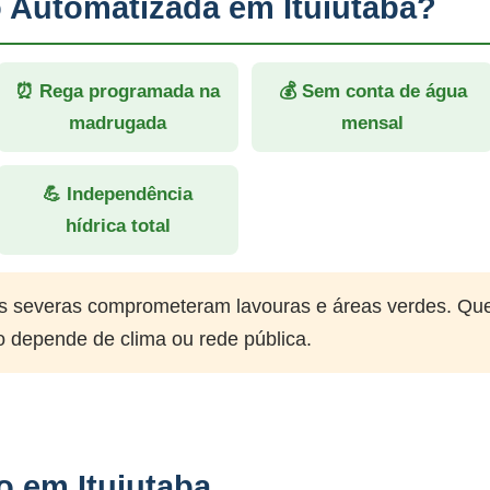
o Automatizada em Ituiutaba?
⏰ Rega programada na
💰 Sem conta de água
madrugada
mensal
💪 Independência
hídrica total
 severas comprometeram lavouras e áreas verdes. Qu
o depende de clima ou rede pública.
o em Ituiutaba