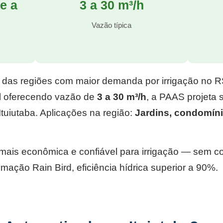
e a
3 a 30 m³/h
l
Vazão típica
 das regiões com maior demanda por irrigação no 
l
oferecendo vazão de
3 a 30 m³/h
, a PAAS projeta
tuiutaba. Aplicações na região:
Jardins, condomíni
e mais econômica e confiável para irrigação — sem 
mação Rain Bird, eficiência hídrica superior a 90%.