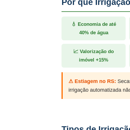
Por que Irrigaçã
💧 Economia de até
40% de água
📈 Valorização do
imóvel +15%
⚠ Estiagem no RS:
Secas
irrigação automatizada nã
Tipos de Irrigaçã