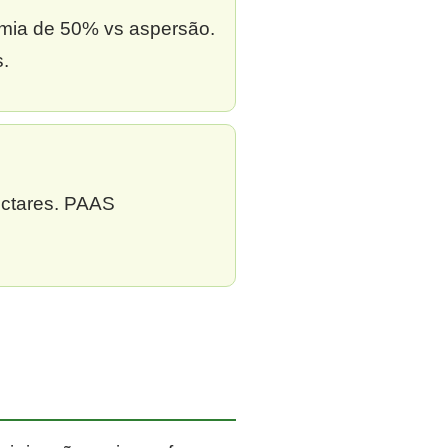
omia de 50% vs aspersão.
s.
ectares. PAAS