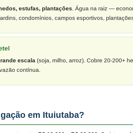
hedos, estufas, plantações
. Água na raiz — econ
Jardins, condomínios, campos esportivos, plantaçõe
etel
grande escala
(soja, milho, arroz). Cobre 20-200+ h
vazão contínua.
igação em Ituiutaba?