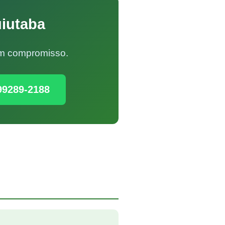
uiutaba
Sem compromisso.
99289-2188