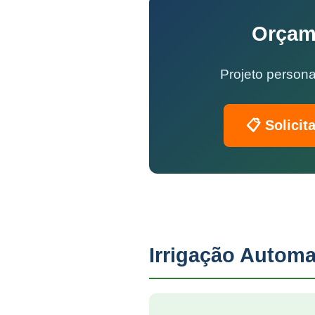
Orçame
Projeto persona
📋 Solicit
Irrigação Automa