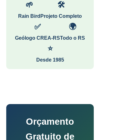
🌱
🛠
Rain Bird
Projeto Completo
✅
🌍
Geólogo CREA-RS
Todo o RS
⭐
Desde 1985
Orçamento
Gratuito de