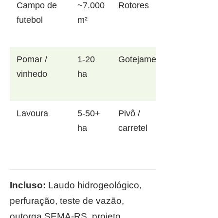
Campo de
~7.000
Rotores
futebol
m²
Pomar /
1-20
Gotejamento
vinhedo
ha
Lavoura
5-50+
Pivô /
ha
carretel
Incluso:
Laudo hidrogeológico,
perfuração, teste de vazão,
outorga SEMA-RS, projeto