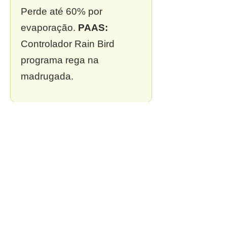
Perde até 60% por
evaporação.
PAAS:
Controlador Rain Bird
programa rega na
madrugada.
❌ 3. Sem outorga
Multa de R$ 13 mil a R$ 2
milhões.
PAAS:
Outorga
incluída em todo projeto.