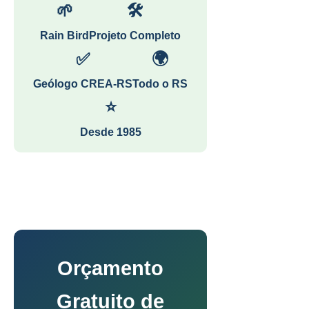
🌱
🛠
Rain Bird
Projeto Completo
✅
🌍
Geólogo CREA-RS
Todo o RS
⭐
Desde 1985
Orçamento
Gratuito de