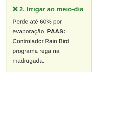
❌ 2. Irrigar ao meio-dia
Perde até 60% por
evaporação.
PAAS:
Controlador Rain Bird
programa rega na
madrugada.
❌ 3. Sem outorga
Multa de R$ 13 mil a R$ 2
milhões.
PAAS:
Outorga
incluída em todo projeto.