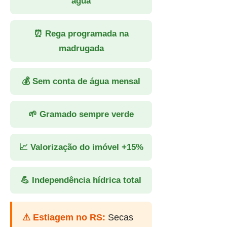
água
⏰ Rega programada na
madrugada
💰 Sem conta de água mensal
🌱 Gramado sempre verde
📈 Valorização do imóvel +15%
💪 Independência hídrica total
⚠ Estiagem no RS:
Secas