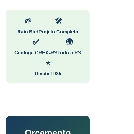
🌱
🛠
Rain Bird
Projeto Completo
✅
🌍
Geólogo CREA-RS
Todo o RS
⭐
Desde 1985
Orçamento