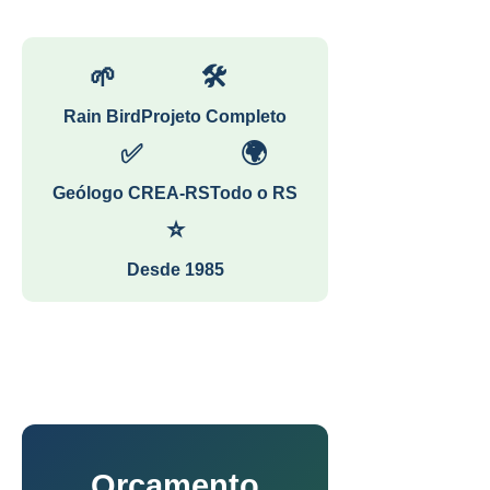
🌱
🛠
Rain Bird
Projeto Completo
✅
🌍
Geólogo CREA-RS
Todo o RS
⭐
Desde 1985
Orçamento