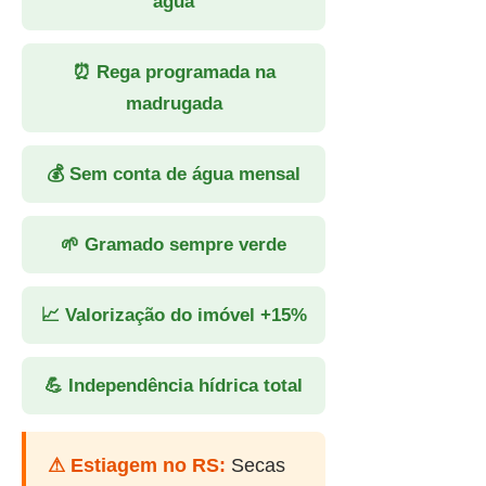
água
⏰ Rega programada na
madrugada
💰 Sem conta de água mensal
🌱 Gramado sempre verde
📈 Valorização do imóvel +15%
💪 Independência hídrica total
⚠ Estiagem no RS:
Secas