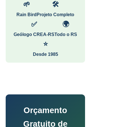
🌱
🛠
Rain Bird
Projeto Completo
✅
🌍
Geólogo CREA-RS
Todo o RS
⭐
Desde 1985
Orçamento
Gratuito de