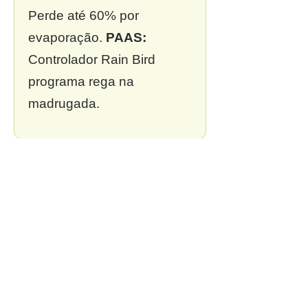
Perde até 60% por
evaporação.
PAAS:
Controlador Rain Bird
programa rega na
madrugada.
❌ 3. Sem outorga
Multa de R$ 13 mil a R$ 2
milhões.
PAAS:
Outorga
incluída em todo projeto.