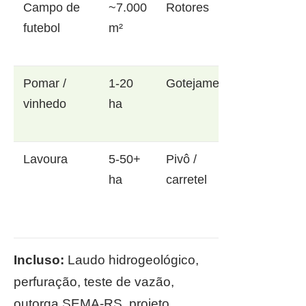
Campo de
~7.000
Rotores
futebol
m²
Pomar /
1-20
Gotejamento
vinhedo
ha
Lavoura
5-50+
Pivô /
ha
carretel
Incluso:
Laudo hidrogeológico,
perfuração, teste de vazão,
outorga SEMA-RS, projeto