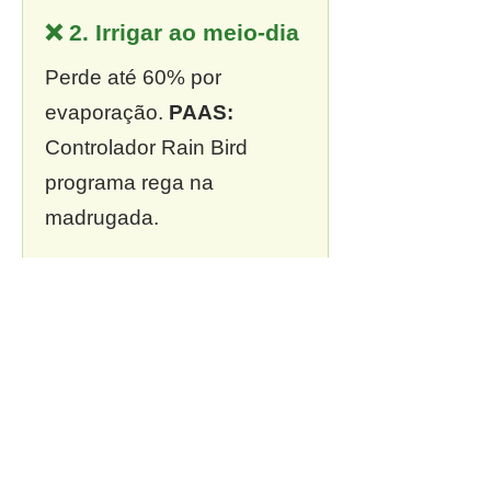
❌ 2. Irrigar ao meio-dia
Perde até 60% por
evaporação.
PAAS:
Controlador Rain Bird
programa rega na
madrugada.
❌ 3. Sem outorga
Multa de R$ 13 mil a R$ 2
milhões.
PAAS:
Outorga
incluída em todo projeto.