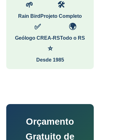
🌱
🛠
Rain Bird
Projeto Completo
✅
🌍
Geólogo CREA-RS
Todo o RS
⭐
Desde 1985
Orçamento
Gratuito de