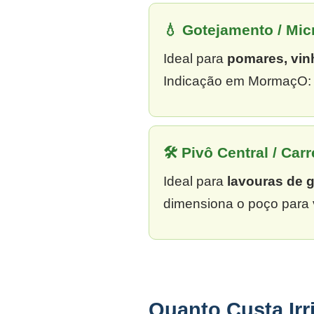
💧 Gotejamento / Mi
Ideal para
pomares, vin
Indicação em MormaçO: J
🛠 Pivô Central / Carr
Ideal para
lavouras de 
dimensiona o poço para 
Quanto Custa Ir