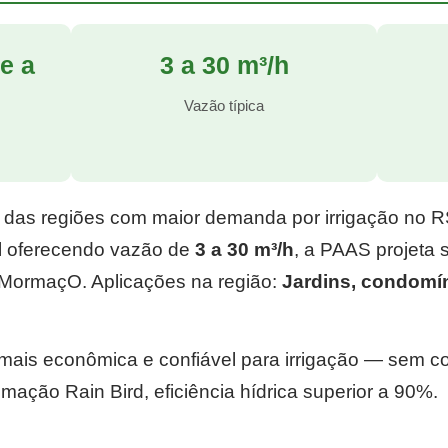
e a
3 a 30 m³/h
l
Vazão típica
 das regiões com maior demanda por irrigação no 
l
oferecendo vazão de
3 a 30 m³/h
, a PAAS projeta
MormaçO. Aplicações na região:
Jardins, condomí
e mais econômica e confiável para irrigação — sem 
mação Rain Bird, eficiência hídrica superior a 90%.