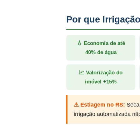
Por que Irrigaç
💧 Economia de até
40% de água
📈 Valorização do
imóvel +15%
⚠ Estiagem no RS:
Secas
irrigação automatizada nã