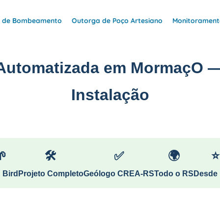
e de Bombeamento
Outorga de Poço Artesiano
Monitoramento
 Automatizada em MormaçO —
Instalação
🌱
🛠
✅
🌍
⭐
 Bird
Projeto Completo
Geólogo CREA-RS
Todo o RS
Desde 