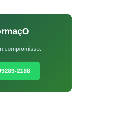
MormaçO
Sem compromisso.
99289-2188