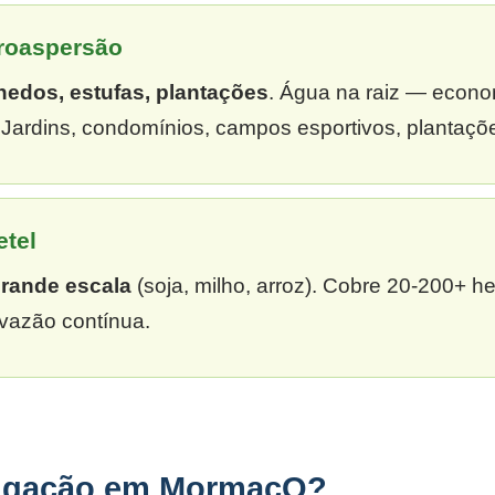
croaspersão
hedos, estufas, plantações
. Água na raiz — econ
ardins, condomínios, campos esportivos, plantaçõ
etel
grande escala
(soja, milho, arroz). Cobre 20-200+ h
vazão contínua.
rigação em MormaçO?