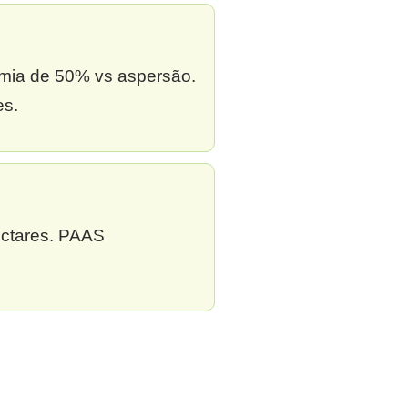
omia de 50% vs aspersão.
es.
ectares. PAAS