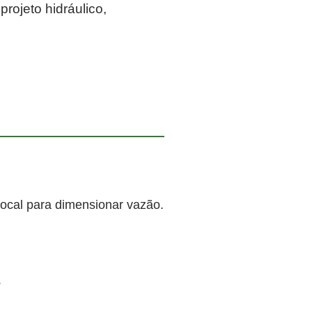
rojeto hidráulico,
local para dimensionar vazão.
.