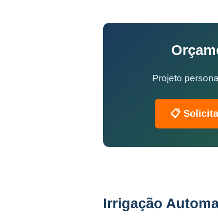
Orçame
Projeto persona
📋 Solicit
Irrigação Automa