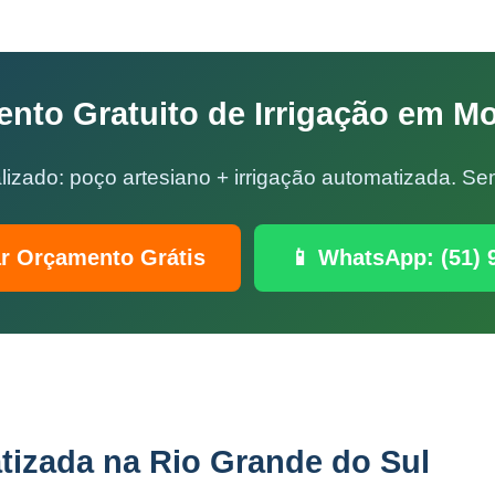
nto Gratuito de Irrigação em 
lizado: poço artesiano + irrigação automatizada. 
ar Orçamento Grátis
📱 WhatsApp: (51) 
tizada na Rio Grande do Sul