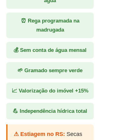
água
⏰ Rega programada na
madrugada
💰 Sem conta de água mensal
🌱 Gramado sempre verde
📈 Valorização do imóvel +15%
💪 Independência hídrica total
⚠ Estiagem no RS:
Secas