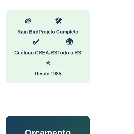
🌱
🛠
Rain Bird
Projeto Completo
✅
🌍
Geólogo CREA-RS
Todo o RS
⭐
Desde 1985
Orçamento