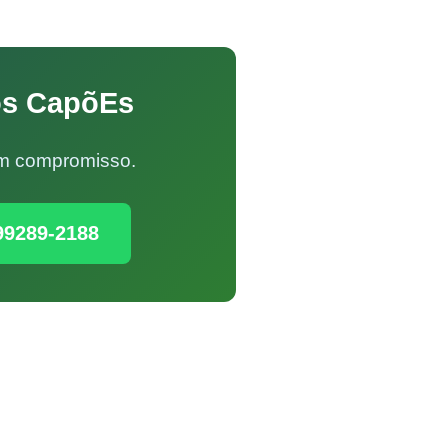
os CapõEs
Sem compromisso.
99289-2188