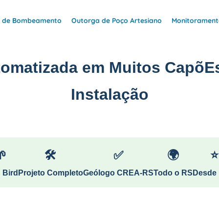
e de Bombeamento
Outorga de Poço Artesiano
Monitoramento
utomatizada em Muitos CapõEs
Instalação
🌱
🛠
✅
🌍
⭐
 Bird
Projeto Completo
Geólogo CREA-RS
Todo o RS
Desde 