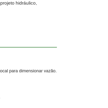
rojeto hidráulico,
local para dimensionar vazão.
.