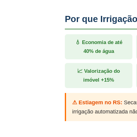
Por que Irrigaç
💧 Economia de até
40% de água
📈 Valorização do
imóvel +15%
⚠ Estiagem no RS:
Secas
irrigação automatizada nã