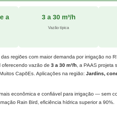
e a
3 a 30 m³/h
l
Vazão típica
 das regiões com maior demanda por irrigação no 
l
oferecendo vazão de
3 a 30 m³/h
, a PAAS projeta
Muitos CapõEs. Aplicações na região:
Jardins, co
e mais econômica e confiável para irrigação — sem 
mação Rain Bird, eficiência hídrica superior a 90%.