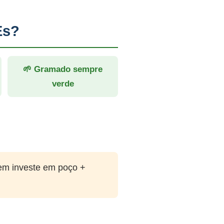
Es?
🌱 Gramado sempre
verde
em investe em poço +