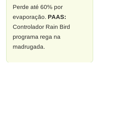
Perde até 60% por
evaporação.
PAAS:
Controlador Rain Bird
programa rega na
madrugada.
❌ 3. Sem outorga
Multa de R$ 13 mil a R$ 2
milhões.
PAAS:
Outorga
incluída em todo projeto.