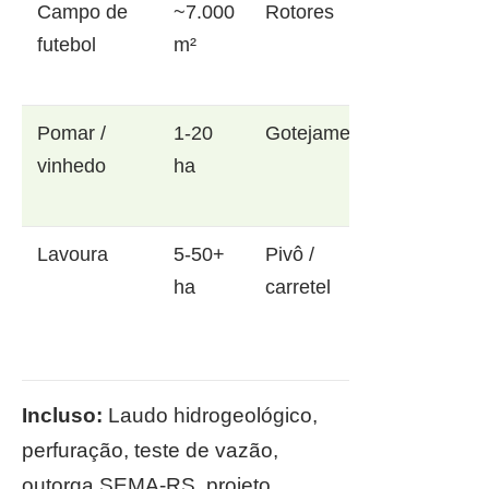
Campo de
~7.000
Rotores
futebol
m²
Pomar /
1-20
Gotejamento
vinhedo
ha
Lavoura
5-50+
Pivô /
ha
carretel
Incluso:
Laudo hidrogeológico,
perfuração, teste de vazão,
outorga SEMA-RS, projeto