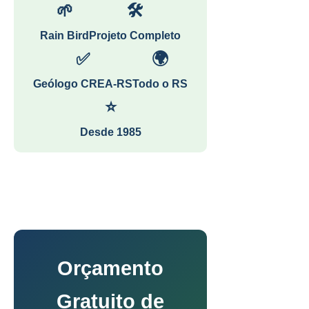
🌱
🛠
Rain Bird
Projeto Completo
✅
🌍
Geólogo CREA-RS
Todo o RS
⭐
Desde 1985
Orçamento
Gratuito de