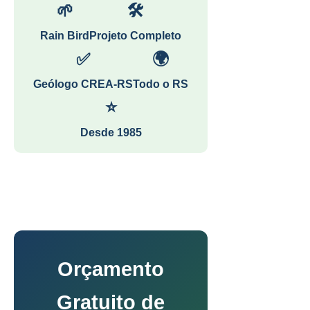
🌱
🛠
Rain Bird
Projeto Completo
✅
🌍
Geólogo CREA-RS
Todo o RS
⭐
Desde 1985
Orçamento
Gratuito de