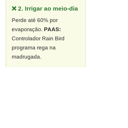
❌ 2. Irrigar ao meio-dia
Perde até 60% por
evaporação.
PAAS:
Controlador Rain Bird
programa rega na
madrugada.
❌ 3. Sem outorga
Multa de R$ 13 mil a R$ 2
milhões.
PAAS:
Outorga
incluída em todo projeto.