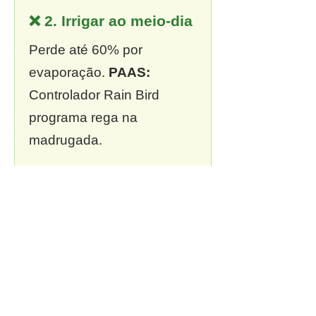
❌ 2. Irrigar ao meio-dia
Perde até 60% por
evaporação.
PAAS:
Controlador Rain Bird
programa rega na
madrugada.
❌ 3. Sem outorga
Multa de R$ 13 mil a R$ 2
milhões.
PAAS:
Outorga
incluída em todo projeto.