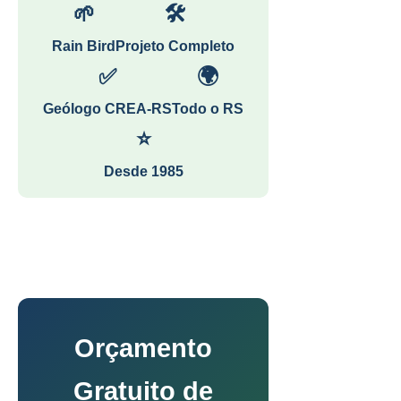
🌱
🛠
Rain Bird
Projeto Completo
✅
🌍
Geólogo CREA-RS
Todo o RS
⭐
Desde 1985
Orçamento
Gratuito de