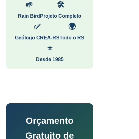
🌱
🛠
Rain Bird
Projeto Completo
✅
🌍
Geólogo CREA-RS
Todo o RS
⭐
Desde 1985
Orçamento
Gratuito de