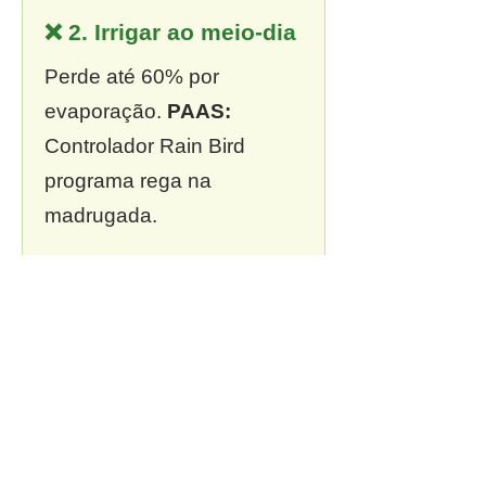
❌ 2. Irrigar ao meio-dia
Perde até 60% por
evaporação.
PAAS:
Controlador Rain Bird
programa rega na
madrugada.
❌ 3. Sem outorga
Multa de R$ 13 mil a R$ 2
milhões.
PAAS:
Outorga
incluída em todo projeto.