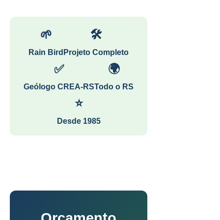
🌱
🛠
Rain Bird
Projeto Completo
✅
🌍
Geólogo CREA-RS
Todo o RS
⭐
Desde 1985
Orçamento