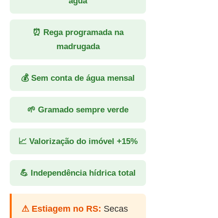
água
⏰ Rega programada na
madrugada
💰 Sem conta de água mensal
🌱 Gramado sempre verde
📈 Valorização do imóvel +15%
💪 Independência hídrica total
⚠ Estiagem no RS:
Secas