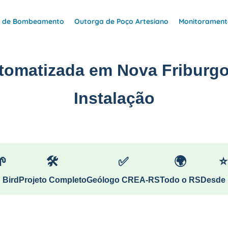
e de Bombeamento
Outorga de Poço Artesiano
Monitoramento
utomatizada em Nova Friburgo
Instalação
🌱
🛠
✅
🌍
⭐
 Bird
Projeto Completo
Geólogo CREA-RS
Todo o RS
Desde 