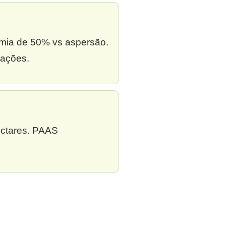
omia de 50% vs aspersão.
tações.
ectares. PAAS