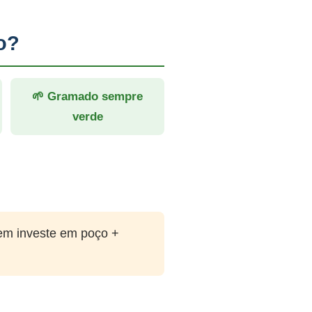
o?
🌱 Gramado sempre
verde
em investe em poço +