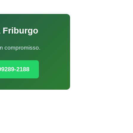
 Friburgo
Sem compromisso.
99289-2188