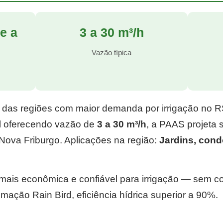
e a
3 a 30 m³/h
l
Vazão típica
 das regiões com maior demanda por irrigação no 
l
oferecendo vazão de
3 a 30 m³/h
, a PAAS projeta
Nova Friburgo. Aplicações na região:
Jardins, con
e mais econômica e confiável para irrigação — sem 
mação Rain Bird, eficiência hídrica superior a 90%.