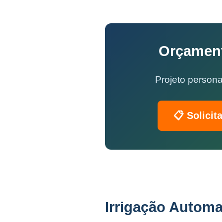
Orçament
Projeto persona
📋 Solicit
Irrigação Automa