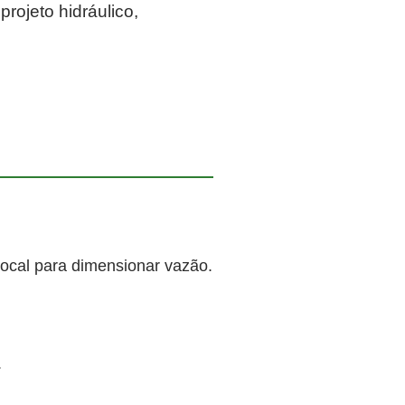
rojeto hidráulico,
local para dimensionar vazão.
.