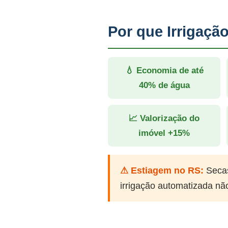
Por que Irrigaç
💧 Economia de até
40% de água
📈 Valorização do
imóvel +15%
⚠ Estiagem no RS:
Secas
irrigação automatizada nã