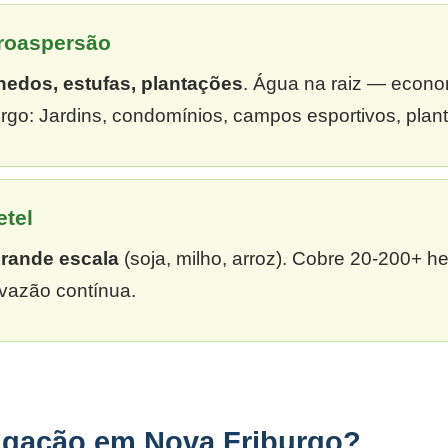
croaspersão
hedos, estufas, plantações
. Água na raiz — econ
rgo: Jardins, condomínios, campos esportivos, plan
etel
grande escala
(soja, milho, arroz). Cobre 20-200+ h
vazão contínua.
rigação em Nova Friburgo?