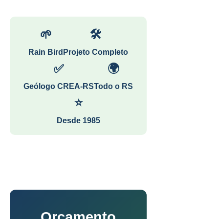
🌱
🛠
Rain Bird
Projeto Completo
✅
🌍
Geólogo CREA-RS
Todo o RS
⭐
Desde 1985
Orçamento