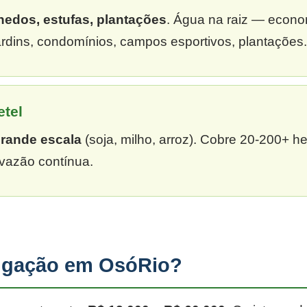
hedos, estufas, plantações
. Água na raiz — econ
rdins, condomínios, campos esportivos, plantações.
etel
grande escala
(soja, milho, arroz). Cobre 20-200+ h
vazão contínua.
rigação em OsóRio?