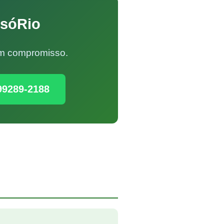
OsóRio
Sem compromisso.
99289-2188