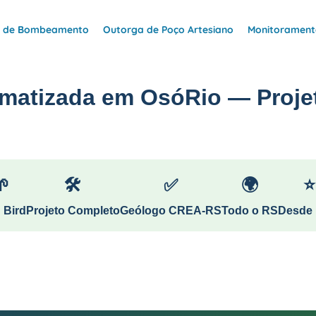
e de Bombeamento
Outorga de Poço Artesiano
Monitoramento
omatizada em OsóRio — Projet
🌱
🛠
✅
🌍
⭐
 Bird
Projeto Completo
Geólogo CREA-RS
Todo o RS
Desde 