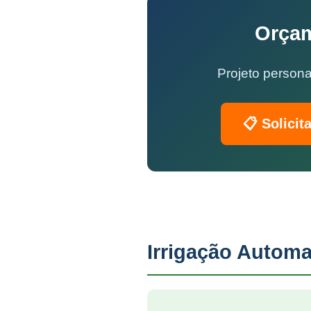
Orçam
Projeto persona
📋 Solicit
Irrigação Automa