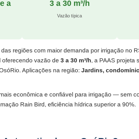
e a
3 a 30 m³/h
l
Vazão típica
 das regiões com maior demanda por irrigação no 
l
oferecendo vazão de
3 a 30 m³/h
, a PAAS projeta
OsóRio. Aplicações na região:
Jardins, condomíni
e mais econômica e confiável para irrigação — sem 
mação Rain Bird, eficiência hídrica superior a 90%.