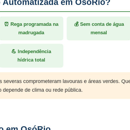
ão Automatizada em OsóRio?
⏰ Rega programada na
💰 Sem conta de água
madrugada
mensal
💪 Independência
hídrica total
 severas comprometeram lavouras e áreas verdes. Qu
o depende de clima ou rede pública.
ão em OsóRio