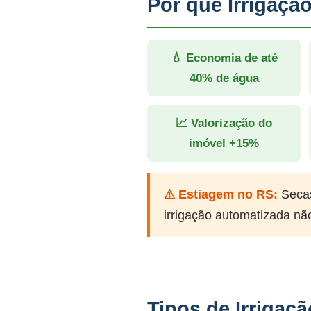
Por que Irrigaç
💧 Economia de até
40% de água
📈 Valorização do
imóvel +15%
⚠ Estiagem no RS:
Secas
irrigação automatizada nã
Tipos de Irrigaç