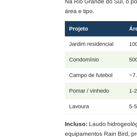
Na Rio Grande do Sul, o p
área e tipo.
Projeto
Ár
Jardim residencial
10
Condomínio
50
Campo de futebol
~7
Pomar / vinhedo
1-
Lavoura
5-
Incluso:
Laudo hidrogeológi
equipamentos Rain Bird, p