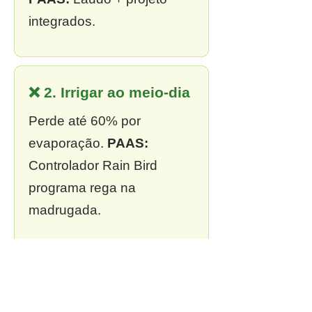
integrados.
❌ 2. Irrigar ao meio-dia
Perde até 60% por
evaporação.
PAAS:
Controlador Rain Bird
programa rega na
madrugada.
❌ 3. Sem outorga
Multa de R$ 13 mil a R$ 2