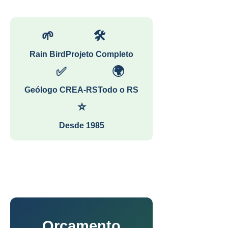
🌱
🛠
Rain Bird
Projeto Completo
✅
🌍
Geólogo CREA-RS
Todo o RS
⭐
Desde 1985
Orçamento