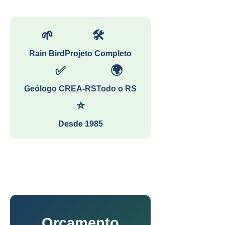
🌱
🛠
Rain Bird
Projeto Completo
✅
🌍
Geólogo CREA-RS
Todo o RS
⭐
Desde 1985
Orçamento