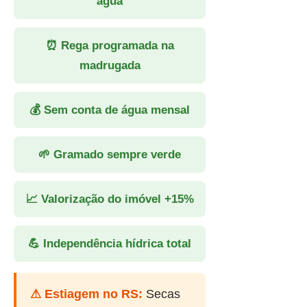
água
⏰ Rega programada na
madrugada
💰 Sem conta de água mensal
🌱 Gramado sempre verde
📈 Valorização do imóvel +15%
💪 Independência hídrica total
⚠ Estiagem no RS:
Secas