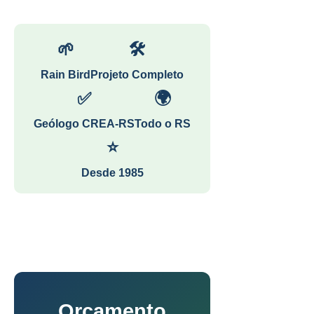
🌱
🛠
Rain Bird
Projeto Completo
✅
🌍
Geólogo CREA-RS
Todo o RS
⭐
Desde 1985
Orçamento