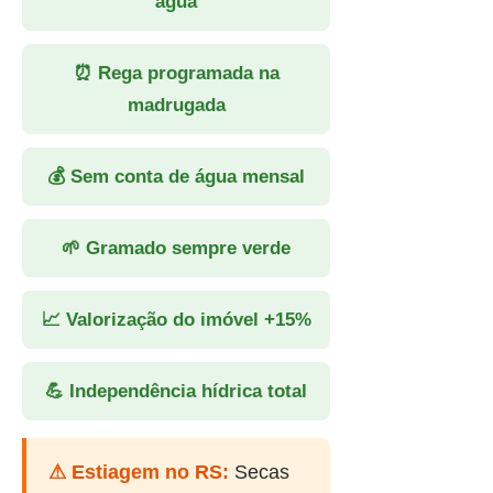
água
⏰ Rega programada na
madrugada
💰 Sem conta de água mensal
🌱 Gramado sempre verde
📈 Valorização do imóvel +15%
💪 Independência hídrica total
⚠ Estiagem no RS:
Secas