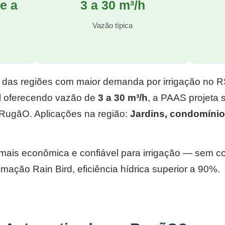
e a
3 a 30 m³/h
l
Vazão típica
 das regiões com maior demanda por irrigação no 
l
oferecendo vazão de
3 a 30 m³/h
, a PAAS projeta
RugãO. Aplicações na região:
Jardins, condomínio
e mais econômica e confiável para irrigação — sem 
mação Rain Bird, eficiência hídrica superior a 90%.