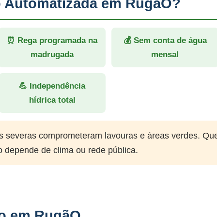
ão Automatizada em RugãO?
⏰ Rega programada na
💰 Sem conta de água
madrugada
mensal
💪 Independência
hídrica total
 severas comprometeram lavouras e áreas verdes. Qu
o depende de clima ou rede pública.
ção em RugãO