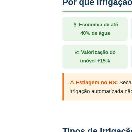
Por que Irrigaç
💧 Economia de até
40% de água
📈 Valorização do
imóvel +15%
⚠ Estiagem no RS:
Secas
irrigação automatizada nã
Tipos de Irriga