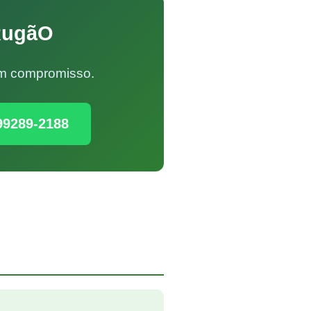
 RugãO
Sem compromisso.
99289-2188