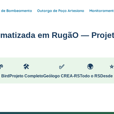
e de Bombeamento
Outorga de Poço Artesiano
Monitoramento
omatizada em RugãO — Projet
🌱
🛠
✅
🌍
⭐
 Bird
Projeto Completo
Geólogo CREA-RS
Todo o RS
Desde 