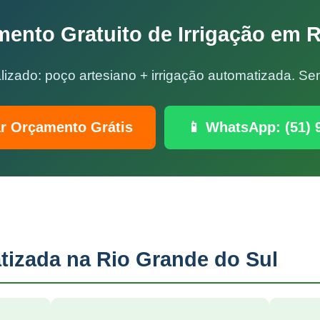
ento Gratuito de Irrigação em
lizado: poço artesiano + irrigação automatizada. 
ar Orçamento Grátis
📱 WhatsApp: (51) 
tizada na Rio Grande do Sul