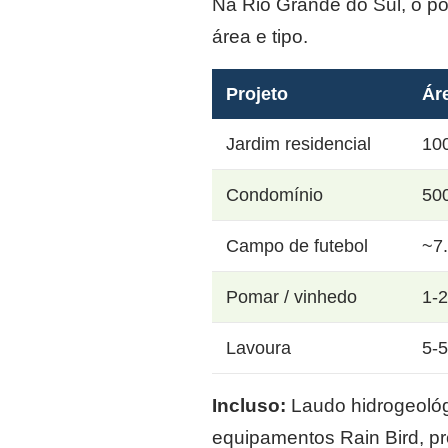
Na Rio Grande do Sul, o p
área e tipo.
Projeto
Ár
Jardim residencial
10
Condomínio
50
Campo de futebol
~7
Pomar / vinhedo
1-
Lavoura
5-
Incluso:
Laudo hidrogeológi
equipamentos Rain Bird, p