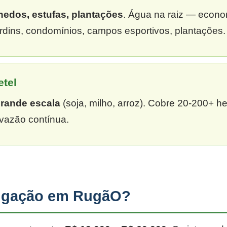
hedos, estufas, plantações
. Água na raiz — econ
dins, condomínios, campos esportivos, plantações.
etel
grande escala
(soja, milho, arroz). Cobre 20-200+ h
vazão contínua.
rigação em RugãO?