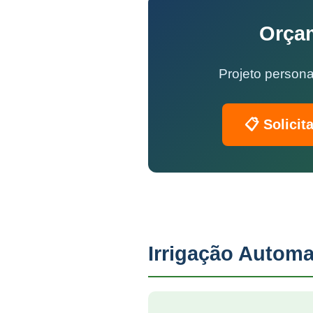
Orçam
Projeto persona
📋 Solicit
Irrigação Automa