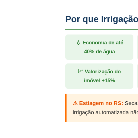
Por que Irrigaç
💧 Economia de até
40% de água
📈 Valorização do
imóvel +15%
⚠ Estiagem no RS:
Secas
irrigação automatizada nã