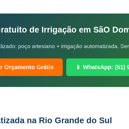
atuito de Irrigação em SãO Do
lizado: poço artesiano + irrigação automatizada. 
ar Orçamento Grátis
📱 WhatsApp: (51) 
tizada na Rio Grande do Sul