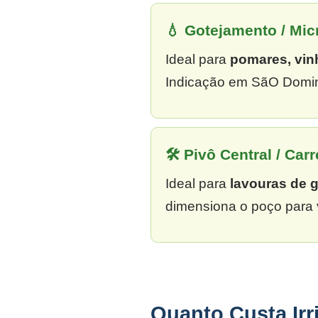
💧 Gotejamento / Mi
Ideal para
pomares, vin
Indicação em SãO Doming
🛠 Pivô Central / Carr
Ideal para
lavouras de 
dimensiona o poço para 
Quanto Custa Ir