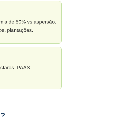
omia de 50% vs aspersão.
s, plantações.
ectares. PAAS
l?