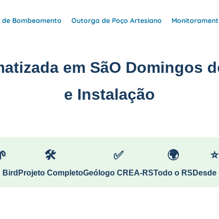
e de Bombeamento
Outorga de Poço Artesiano
Monitoramento
matizada em SãO Domingos d
e Instalação
🌱
🛠
✅
🌍
⭐
 Bird
Projeto Completo
Geólogo CREA-RS
Todo o RS
Desde 