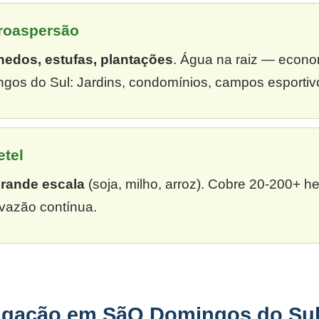
croaspersão
hedos, estufas, plantações
. Água na raiz — econ
os do Sul: Jardins, condomínios, campos esportivo
etel
grande escala
(soja, milho, arroz). Cobre 20-200+ h
vazão contínua.
rigação em SãO Domingos do Su