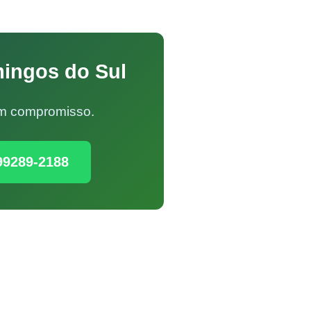
mingos do Sul
Sem compromisso.
99289-2188