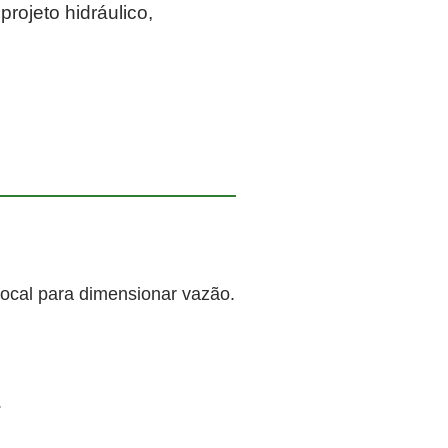
rojeto hidráulico,
local para dimensionar vazão.
.