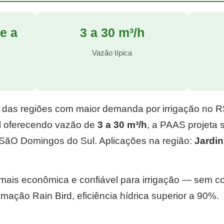
e a
3 a 30 m³/h
l
Vazão típica
 das regiões com maior demanda por irrigação no 
l
oferecendo vazão de
3 a 30 m³/h
, a PAAS projeta
SãO Domingos do Sul. Aplicações na região:
Jardi
e mais econômica e confiável para irrigação — sem 
mação Rain Bird, eficiência hídrica superior a 90%.