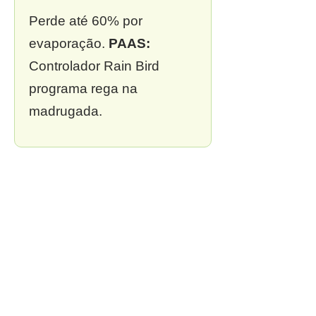
Perde até 60% por
evaporação.
PAAS:
Controlador Rain Bird
programa rega na
madrugada.
❌ 3. Sem outorga
Multa de R$ 13 mil a R$ 2
milhões.
PAAS:
Outorga
incluída em todo projeto.