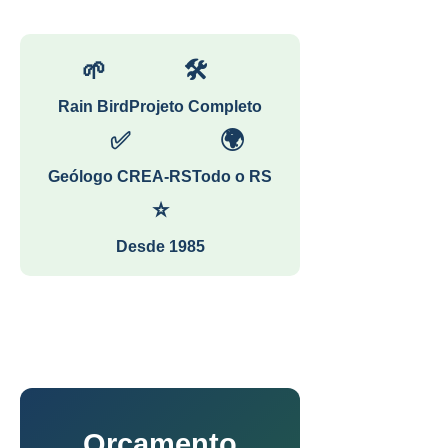
🌱
🛠
Rain Bird
Projeto Completo
✅
🌍
Geólogo CREA-RS
Todo o RS
⭐
Desde 1985
Orçamento