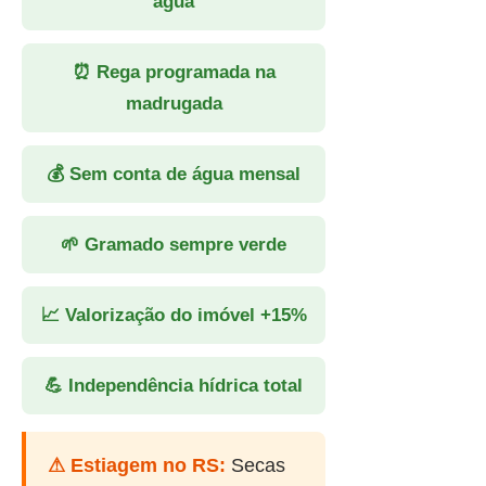
água
⏰ Rega programada na
madrugada
💰 Sem conta de água mensal
🌱 Gramado sempre verde
📈 Valorização do imóvel +15%
💪 Independência hídrica total
⚠ Estiagem no RS:
Secas