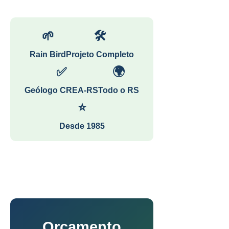
🌱
🛠
Rain Bird
Projeto Completo
✅
🌍
Geólogo CREA-RS
Todo o RS
⭐
Desde 1985
Orçamento