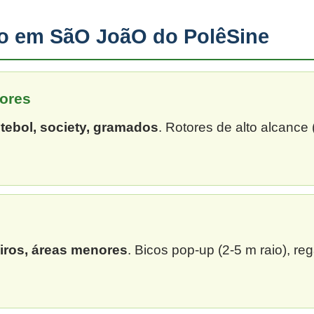
ção em SãO JoãO do PolêSine
ores
tebol, society, gramados
. Rotores de alto alcance
eiros, áreas menores
. Bicos pop-up (2-5 m raio), re