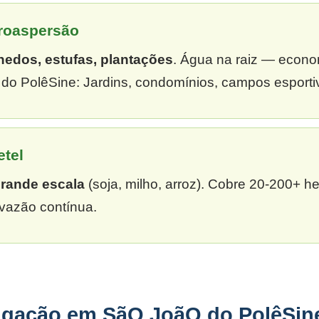
croaspersão
hedos, estufas, plantações
. Água na raiz — econ
o PolêSine: Jardins, condomínios, campos esportiv
etel
grande escala
(soja, milho, arroz). Cobre 20-200+ h
vazão contínua.
rigação em SãO JoãO do PolêSin