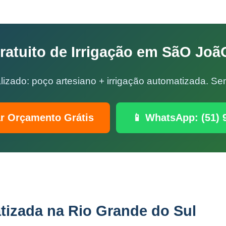
atuito de Irrigação em SãO Joã
lizado: poço artesiano + irrigação automatizada. 
ar Orçamento Grátis
📱 WhatsApp: (51) 
tizada na Rio Grande do Sul