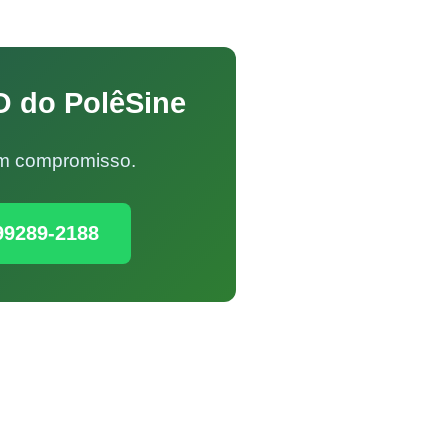
O do PolêSine
Sem compromisso.
99289-2188