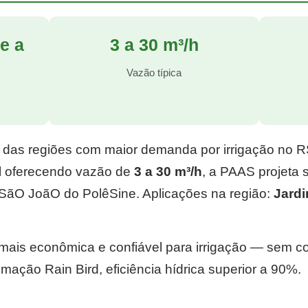
e a
3 a 30 m³/h
l
Vazão típica
 das regiões com maior demanda por irrigação no 
l
oferecendo vazão de
3 a 30 m³/h
, a PAAS projeta
SãO JoãO do PolêSine. Aplicações na região:
Jard
e mais econômica e confiável para irrigação — sem 
mação Rain Bird, eficiência hídrica superior a 90%.