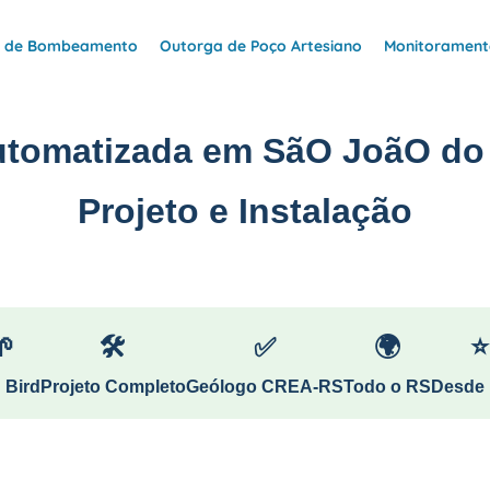
e de Bombeamento
Outorga de Poço Artesiano
Monitoramento
Automatizada em SãO JoãO do
Projeto e Instalação
🌱
🛠
✅
🌍
⭐
 Bird
Projeto Completo
Geólogo CREA-RS
Todo o RS
Desde 