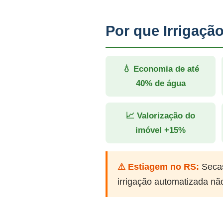
Por que Irrigaç
💧 Economia de até
40% de água
📈 Valorização do
imóvel +15%
⚠ Estiagem no RS:
Secas
irrigação automatizada nã