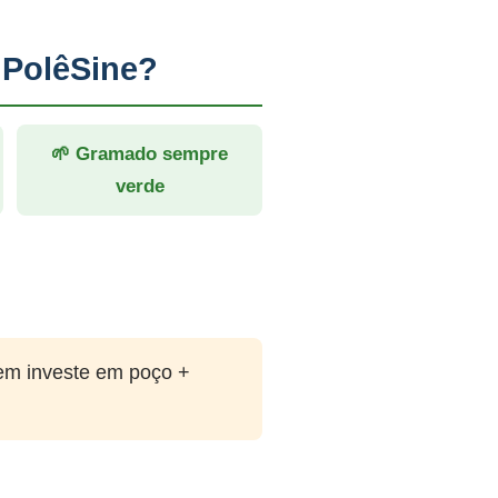
 PolêSine?
🌱 Gramado sempre
verde
em investe em poço +