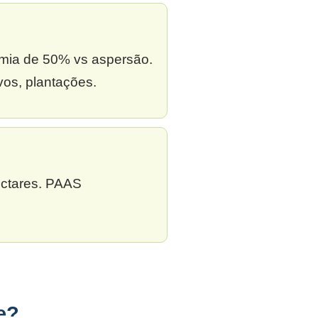
omia de 50% vs aspersão.
os, plantações.
ectares. PAAS
e?