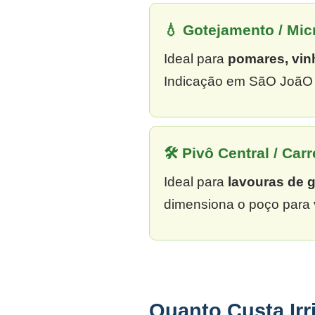
💧 Gotejamento / Mi
Ideal para
pomares, vin
Indicação em SãO JoãO d
🛠 Pivô Central / Carr
Ideal para
lavouras de 
dimensiona o poço para 
Quanto Custa Ir