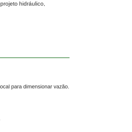
rojeto hidráulico,
local para dimensionar vazão.
.