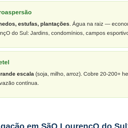
croaspersão
hedos, estufas, plantações
. Água na raiz — econ
çO do Sul: Jardins, condomínios, campos esportivo
etel
grande escala
(soja, milho, arroz). Cobre 20-200+ h
vazão contínua.
rigação em SãO LourençO do Sul