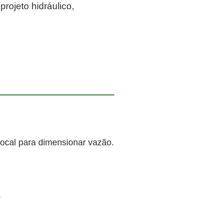
rojeto hidráulico,
local para dimensionar vazão.
.