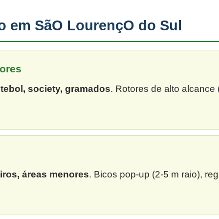
ção em SãO LourençO do Sul
ores
tebol, society, gramados
. Rotores de alto alcance
eiros, áreas menores
. Bicos pop-up (2-5 m raio), re