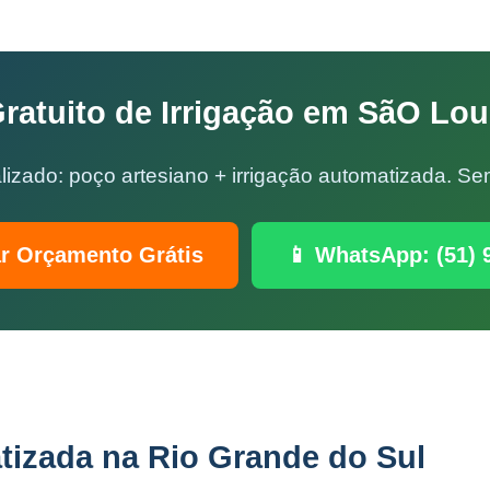
atuito de Irrigação em SãO Lo
lizado: poço artesiano + irrigação automatizada. 
ar Orçamento Grátis
📱 WhatsApp: (51) 
tizada na Rio Grande do Sul