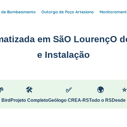
e de Bombeamento
Outorga de Poço Artesiano
Monitoramento
matizada em SãO LourençO d
e Instalação
🌱
🛠
✅
🌍
⭐
 Bird
Projeto Completo
Geólogo CREA-RS
Todo o RS
Desde 