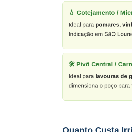
💧 Gotejamento / Mi
Ideal para
pomares, vin
Indicação em SãO Louren
🛠 Pivô Central / Carr
Ideal para
lavouras de 
dimensiona o poço para 
Quanto Custa Ir