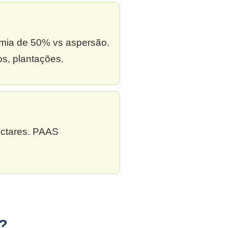
omia de 50% vs aspersão.
s, plantações.
ectares. PAAS
?