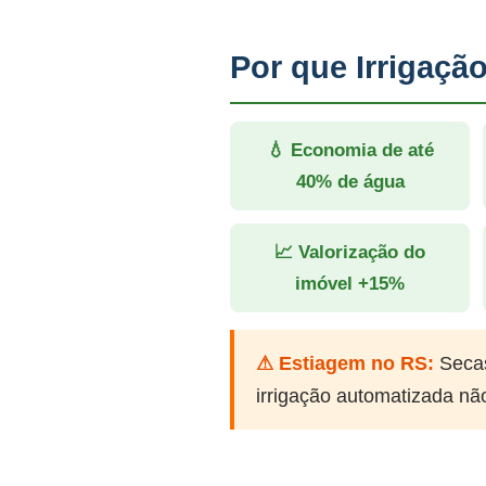
Por que Irrigaç
💧 Economia de até
40% de água
📈 Valorização do
imóvel +15%
⚠ Estiagem no RS:
Secas
irrigação automatizada nã