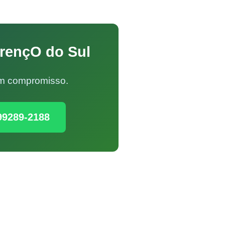
urençO do Sul
Sem compromisso.
99289-2188