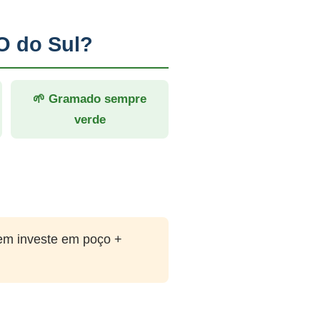
O do Sul?
🌱 Gramado sempre
verde
em investe em poço +