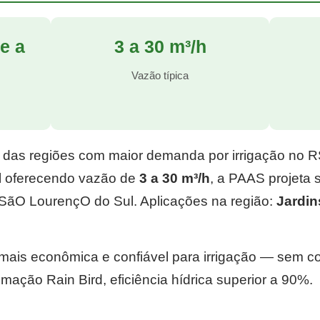
e a
3 a 30 m³/h
l
Vazão típica
 das regiões com maior demanda por irrigação no 
l
oferecendo vazão de
3 a 30 m³/h
, a PAAS projeta
SãO LourençO do Sul. Aplicações na região:
Jardin
e mais econômica e confiável para irrigação — sem 
mação Rain Bird, eficiência hídrica superior a 90%.