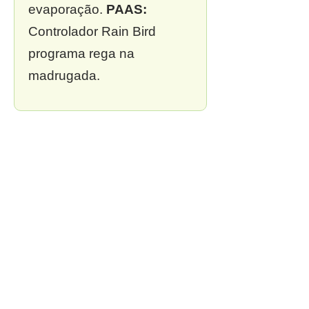
evaporação.
PAAS:
Controlador Rain Bird
programa rega na
madrugada.
❌ 3. Sem outorga
Multa de R$ 13 mil a R$ 2
milhões.
PAAS:
Outorga
incluída em todo projeto.
❌ 4. Sem zoneamento