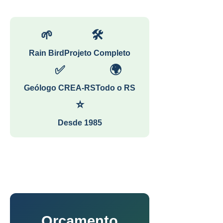
🌱
🛠
Rain Bird
Projeto Completo
✅
🌍
Geólogo CREA-RS
Todo o RS
⭐
Desde 1985
Orçamento