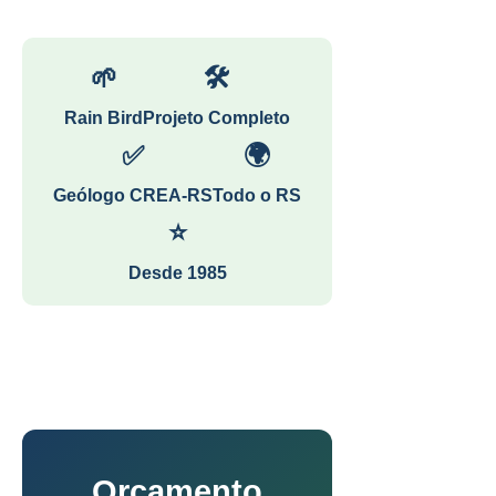
🌱
🛠
Rain Bird
Projeto Completo
✅
🌍
Geólogo CREA-RS
Todo o RS
⭐
Desde 1985
Orçamento