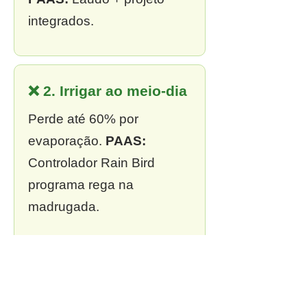
integrados.
❌ 2. Irrigar ao meio-dia
Perde até 60% por
evaporação.
PAAS:
Controlador Rain Bird
programa rega na
madrugada.
❌ 3. Sem outorga
Multa de R$ 13 mil a R$ 2