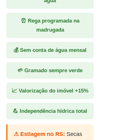
água
⏰ Rega programada na
madrugada
💰 Sem conta de água mensal
🌱 Gramado sempre verde
📈 Valorização do imóvel +15%
💪 Independência hídrica total
⚠ Estiagem no RS:
Secas