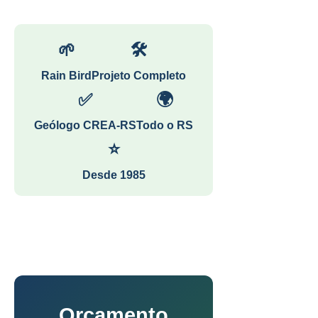
🌱
🛠
Rain Bird
Projeto Completo
✅
🌍
Geólogo CREA-RS
Todo o RS
⭐
Desde 1985
Orçamento