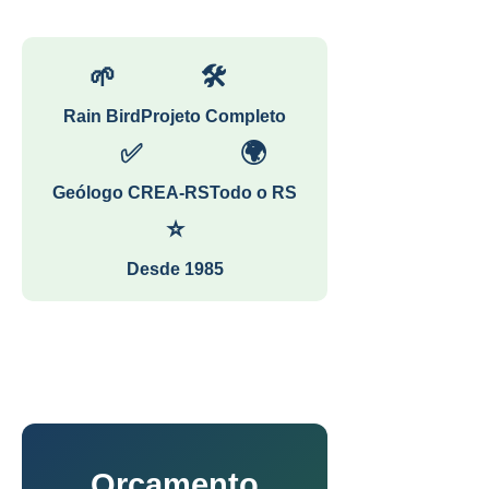
🌱
🛠
Rain Bird
Projeto Completo
✅
🌍
Geólogo CREA-RS
Todo o RS
⭐
Desde 1985
Orçamento