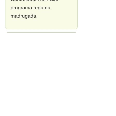
programa rega na
madrugada.
❌ 3. Sem outorga
Multa de R$ 13 mil a R$ 2
milhões.
PAAS:
Outorga
incluída em todo projeto.
❌ 4. Sem zoneamento
Irrigar tudo junto
desperdiça água.
PAAS: