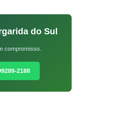
rgarida do Sul
Sem compromisso.
99289-2188