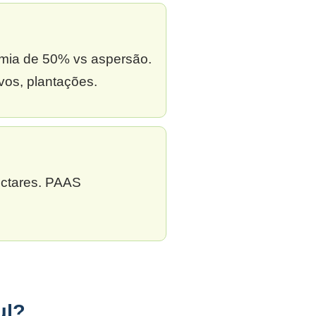
omia de 50% vs aspersão.
vos, plantações.
ectares. PAAS
ul?