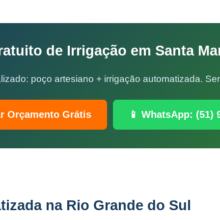
tuito de Irrigação em Santa Ma
lizado: poço artesiano + irrigação automatizada. 
ar Orçamento Grátis
📱 WhatsApp: (51) 
tizada na Rio Grande do Sul