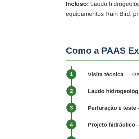
Incluso:
Laudo hidrogeológi
equipamentos Rain Bird, p
Como a PAAS Exe
Visita técnica
— Geól
Laudo hidrogeológ
Perfuração e teste
—
Projeto hidráulico
—