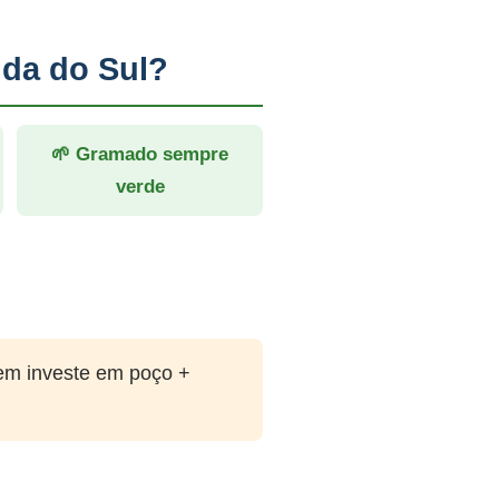
ida do Sul?
🌱 Gramado sempre
verde
em investe em poço +