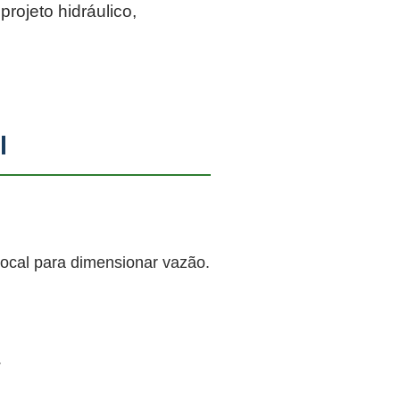
rojeto hidráulico,
l
local para dimensionar vazão.
.