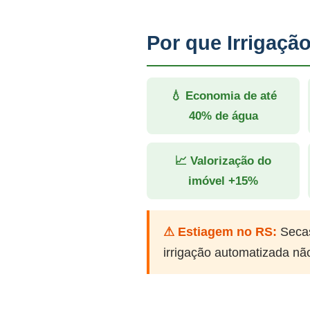
Por que Irrigaçã
💧 Economia de até
40% de água
📈 Valorização do
imóvel +15%
⚠ Estiagem no RS:
Secas
irrigação automatizada nã