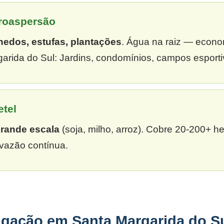
croaspersão
hedos, estufas, plantações
. Água na raiz — econ
arida do Sul: Jardins, condomínios, campos esporti
etel
grande escala
(soja, milho, arroz). Cobre 20-200+ h
vazão contínua.
igação em Santa Margarida do S