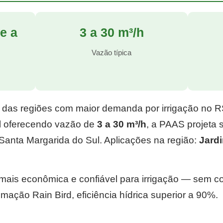
e a
3 a 30 m³/h
l
Vazão típica
 das regiões com maior demanda por irrigação no 
l
oferecendo vazão de
3 a 30 m³/h
, a PAAS projeta
Santa Margarida do Sul. Aplicações na região:
Jard
e mais econômica e confiável para irrigação — sem 
mação Rain Bird, eficiência hídrica superior a 90%.