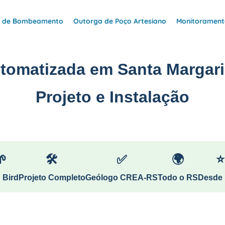
e de Bombeamento
Outorga de Poço Artesiano
Monitoramento
utomatizada em Santa Margar
Projeto e Instalação
🌱
🛠
✅
🌍
⭐
 Bird
Projeto Completo
Geólogo CREA-RS
Todo o RS
Desde 