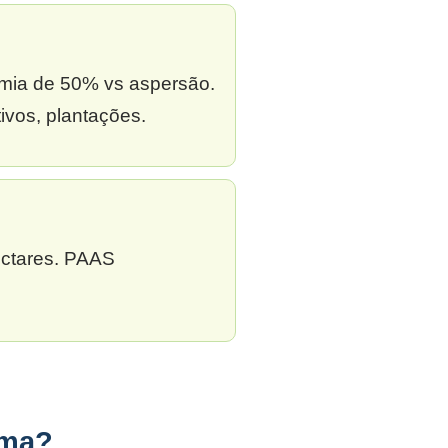
omia de 50% vs aspersão.
ivos, plantações.
ectares. PAAS
lma?