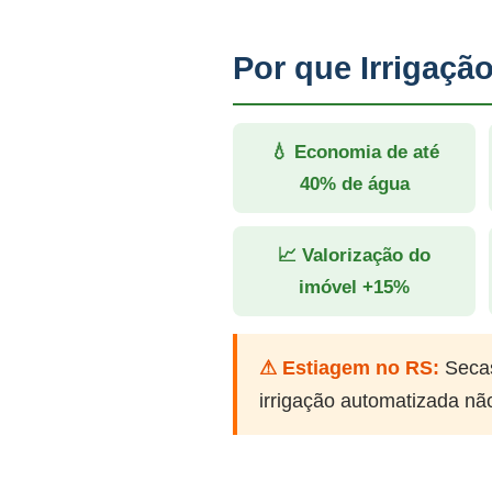
Por que Irrigaç
💧 Economia de até
40% de água
📈 Valorização do
imóvel +15%
⚠ Estiagem no RS:
Secas
irrigação automatizada nã