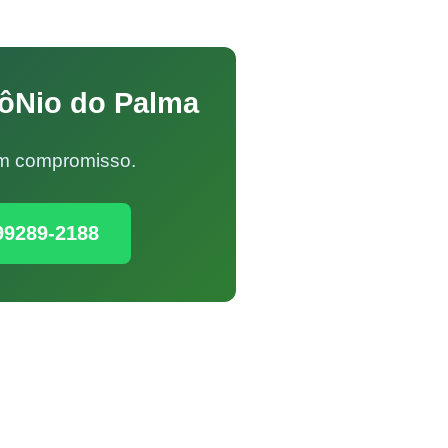
tôNio do Palma
Sem compromisso.
99289-2188