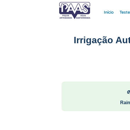
Início
Test
Irrigação A
Rain