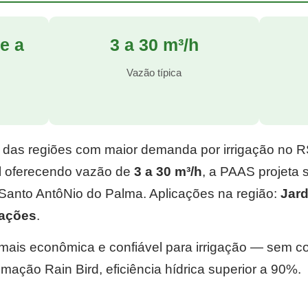
e a
3 a 30 m³/h
l
Vazão típica
 das regiões com maior demanda por irrigação no 
l
oferecendo vazão de
3 a 30 m³/h
, a PAAS projeta
Santo AntôNio do Palma. Aplicações na região:
Jard
tações
.
e mais econômica e confiável para irrigação — sem 
mação Rain Bird, eficiência hídrica superior a 90%.