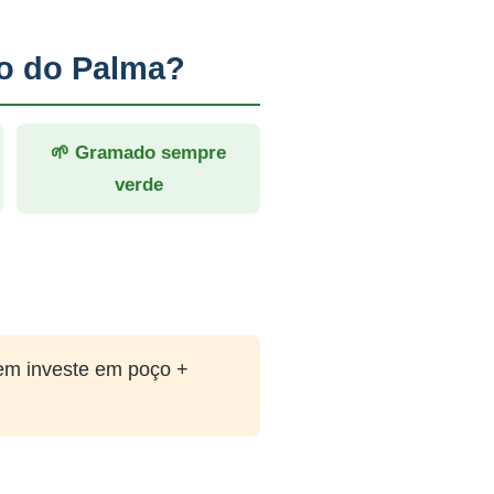
io do Palma?
🌱 Gramado sempre
verde
em investe em poço +