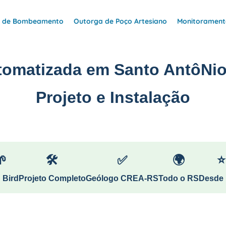
e de Bombeamento
Outorga de Poço Artesiano
Monitoramento
utomatizada em Santo AntôNi
Projeto e Instalação
🌱
🛠
✅
🌍
⭐
 Bird
Projeto Completo
Geólogo CREA-RS
Todo o RS
Desde 