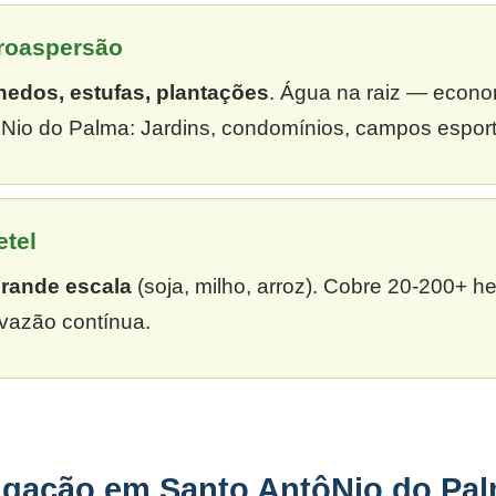
croaspersão
hedos, estufas, plantações
. Água na raiz — econ
Nio do Palma: Jardins, condomínios, campos esport
etel
grande escala
(soja, milho, arroz). Cobre 20-200+ h
vazão contínua.
rigação em Santo AntôNio do Pa