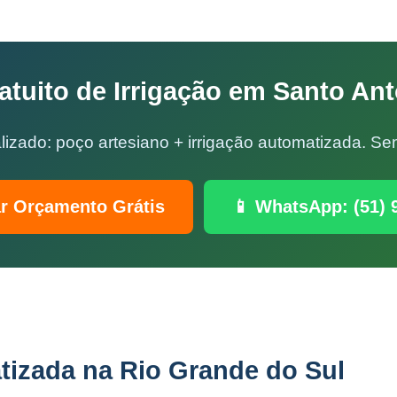
tuito de Irrigação em Santo An
lizado: poço artesiano + irrigação automatizada. 
ar Orçamento Grátis
📱 WhatsApp: (51) 
tizada na Rio Grande do Sul