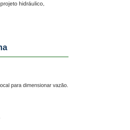
rojeto hidráulico,
ma
local para dimensionar vazão.
.