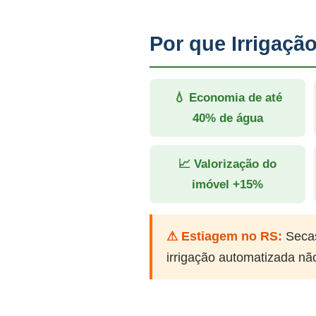
Por que Irrigaç
💧 Economia de até
40% de água
📈 Valorização do
imóvel +15%
⚠ Estiagem no RS:
Secas
irrigação automatizada nã