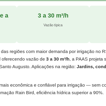
e a
3 a 30 m³/h
l
Vazão típica
 das regiões com maior demanda por irrigação no 
l
oferecendo vazão de
3 a 30 m³/h
, a PAAS projeta
Santo Augusto. Aplicações na região:
Jardins, con
e mais econômica e confiável para irrigação — sem 
mação Rain Bird, eficiência hídrica superior a 90%.