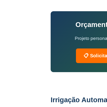
Orçament
Projeto persona
📋 Solicit
Irrigação Automa