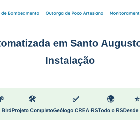
e de Bombeamento
Outorga de Poço Artesiano
Monitoramento
utomatizada em Santo Augusto
Instalação
🌱
🛠
✅
🌍
⭐
 Bird
Projeto Completo
Geólogo CREA-RS
Todo o RS
Desde 