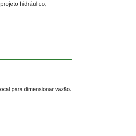
rojeto hidráulico,
local para dimensionar vazão.
.