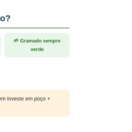
to?
🌱 Gramado sempre
verde
em investe em poço +