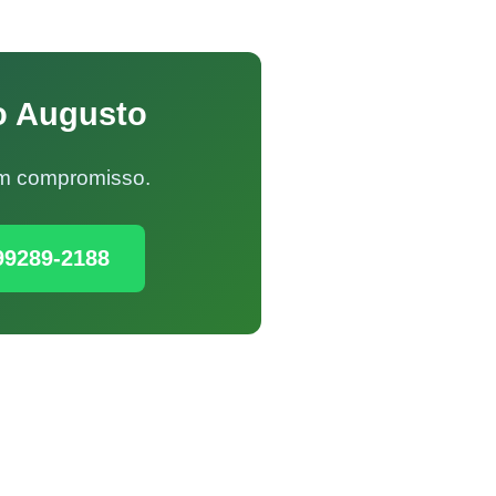
o Augusto
Sem compromisso.
99289-2188