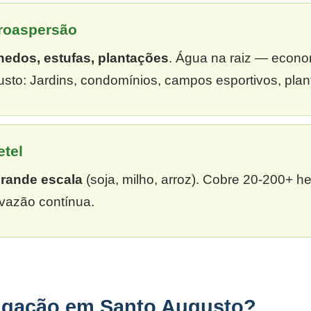
croaspersão
hedos, estufas, plantações
. Água na raiz — econ
sto: Jardins, condomínios, campos esportivos, plan
etel
grande escala
(soja, milho, arroz). Cobre 20-200+ h
vazão contínua.
rigação em Santo Augusto?