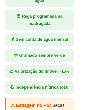
água
⏰ Rega programada na
madrugada
💰 Sem conta de água mensal
🌱 Gramado sempre verde
📈 Valorização do imóvel +15%
💪 Independência hídrica total
⚠ Estiagem no RS:
Secas