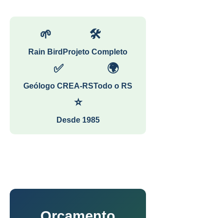
🌱
🛠
Rain Bird
Projeto Completo
✅
🌍
Geólogo CREA-RS
Todo o RS
⭐
Desde 1985
Orçamento