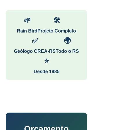
🌱
🛠
Rain Bird
Projeto Completo
✅
🌍
Geólogo CREA-RS
Todo o RS
⭐
Desde 1985
Orçamento