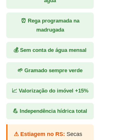
água
⏰ Rega programada na
madrugada
💰 Sem conta de água mensal
🌱 Gramado sempre verde
📈 Valorização do imóvel +15%
💪 Independência hídrica total
⚠ Estiagem no RS:
Secas