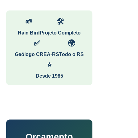
🌱
🛠
Rain Bird
Projeto Completo
✅
🌍
Geólogo CREA-RS
Todo o RS
⭐
Desde 1985
Orçamento