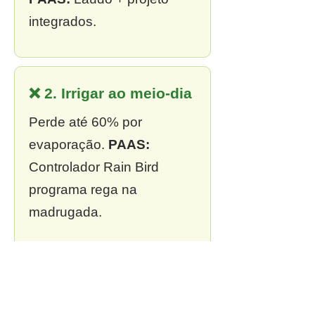
integrados.
❌ 2. Irrigar ao meio-dia
Perde até 60% por
evaporação.
PAAS:
Controlador Rain Bird
programa rega na
madrugada.
❌ 3. Sem outorga
Multa de R$ 13 mil a R$ 2