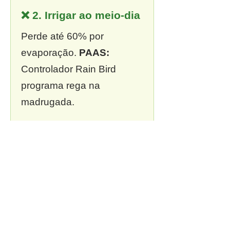
❌ 2. Irrigar ao meio-dia
Perde até 60% por
evaporação.
PAAS:
Controlador Rain Bird
programa rega na
madrugada.
❌ 3. Sem outorga
Multa de R$ 13 mil a R$ 2
milhões.
PAAS:
Outorga
incluída em todo projeto.