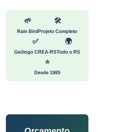
🌱
🛠
Rain Bird
Projeto Completo
✅
🌍
Geólogo CREA-RS
Todo o RS
⭐
Desde 1985
Orçamento