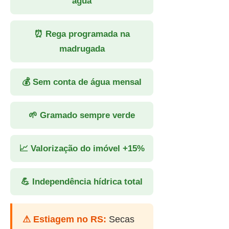
água
⏰ Rega programada na
madrugada
💰 Sem conta de água mensal
🌱 Gramado sempre verde
📈 Valorização do imóvel +15%
💪 Independência hídrica total
⚠ Estiagem no RS:
Secas