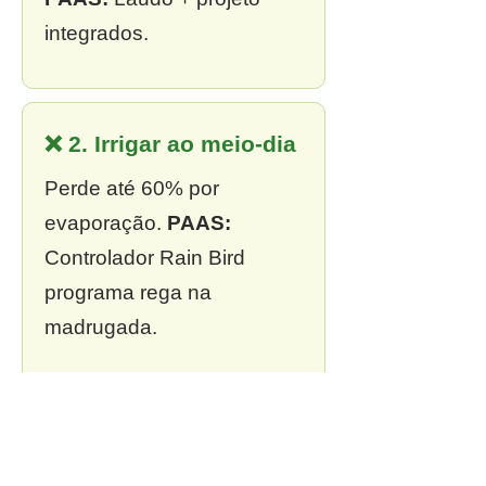
integrados.
❌ 2. Irrigar ao meio-dia
Perde até 60% por
evaporação.
PAAS:
Controlador Rain Bird
programa rega na
madrugada.
❌ 3. Sem outorga
Multa de R$ 13 mil a R$ 2