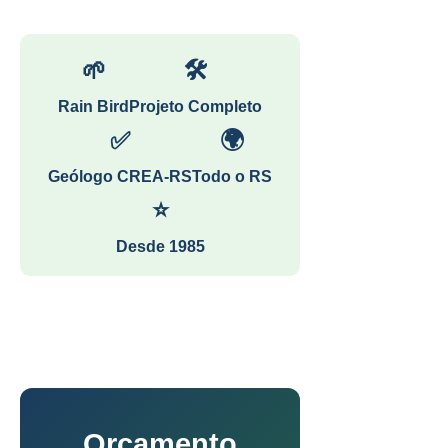
🌱
🛠
Rain Bird
Projeto Completo
✅
🌍
Geólogo CREA-RS
Todo o RS
⭐
Desde 1985
Orçamento