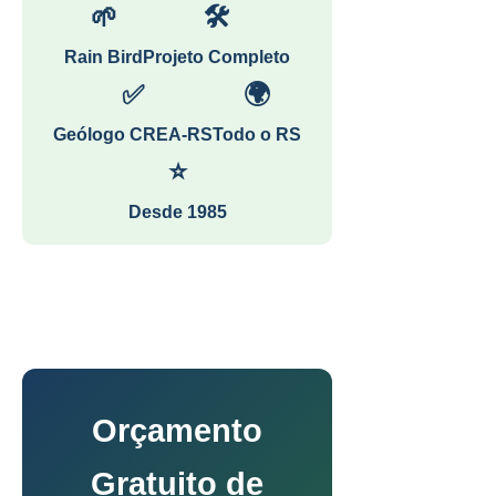
🌱
🛠
Rain Bird
Projeto Completo
✅
🌍
Geólogo CREA-RS
Todo o RS
⭐
Desde 1985
Orçamento
Gratuito de