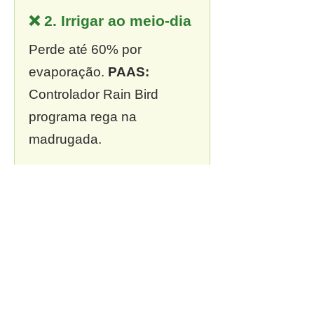
❌ 2. Irrigar ao meio-dia
Perde até 60% por
evaporação.
PAAS:
Controlador Rain Bird
programa rega na
madrugada.
❌ 3. Sem outorga
Multa de R$ 13 mil a R$ 2
milhões.
PAAS:
Outorga
incluída em todo projeto.