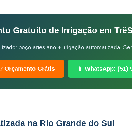
o Gratuito de Irrigação em Trê
lizado: poço artesiano + irrigação automatizada. 
ar Orçamento Grátis
📱 WhatsApp: (51) 
tizada na Rio Grande do Sul