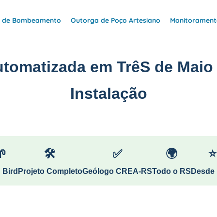
e de Bombeamento
Outorga de Poço Artesiano
Monitoramento
utomatizada em TrêS de Maio
Instalação
🌱
🛠
✅
🌍
⭐
 Bird
Projeto Completo
Geólogo CREA-RS
Todo o RS
Desde 