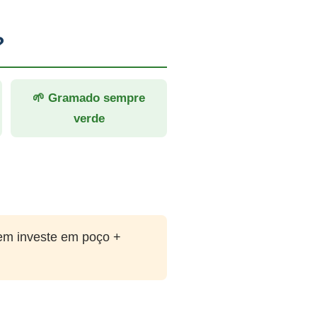
?
🌱 Gramado sempre
verde
em investe em poço +