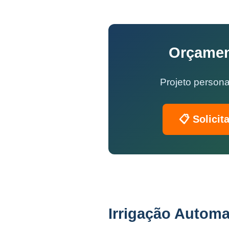
Orçament
Projeto persona
📋 Solicit
Irrigação Automa