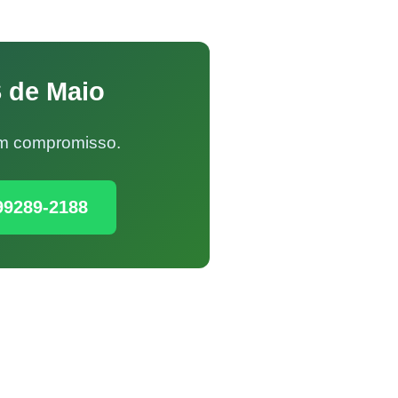
S de Maio
Sem compromisso.
99289-2188