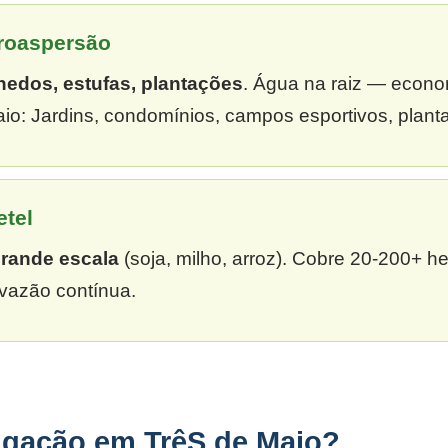
croaspersão
hedos, estufas, plantações
. Água na raiz — econ
io: Jardins, condomínios, campos esportivos, plant
etel
grande escala
(soja, milho, arroz). Cobre 20-200+ h
vazão contínua.
rigação em TrêS de Maio?