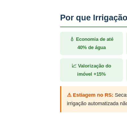
Por que Irrigaçã
💧 Economia de até
40% de água
📈 Valorização do
imóvel +15%
⚠ Estiagem no RS:
Secas
irrigação automatizada nã