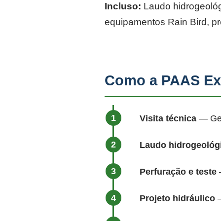
Incluso:
Laudo hidrogeológi
equipamentos Rain Bird, p
Como a PAAS Exe
Visita técnica
— Geól
Laudo hidrogeológ
Perfuração e teste
—
Projeto hidráulico
—