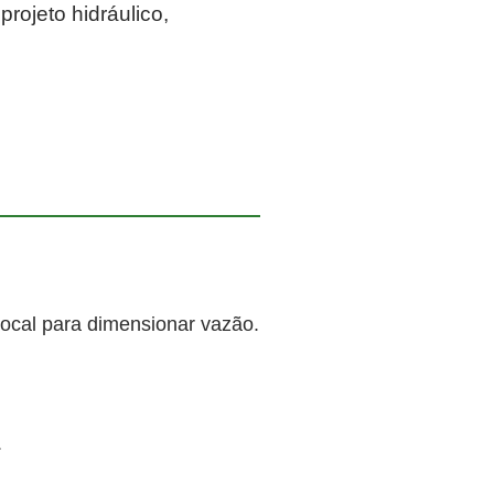
rojeto hidráulico,
local para dimensionar vazão.
.