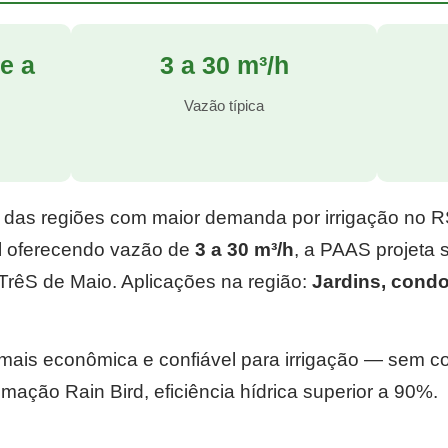
e a
3 a 30 m³/h
l
Vazão típica
 das regiões com maior demanda por irrigação no 
l
oferecendo vazão de
3 a 30 m³/h
, a PAAS projeta
TrêS de Maio. Aplicações na região:
Jardins, cond
e mais econômica e confiável para irrigação — sem 
mação Rain Bird, eficiência hídrica superior a 90%.