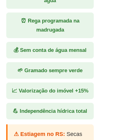
água
⏰ Rega programada na
madrugada
💰 Sem conta de água mensal
🌱 Gramado sempre verde
📈 Valorização do imóvel +15%
💪 Independência hídrica total
⚠ Estiagem no RS:
Secas