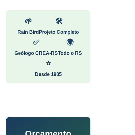
🌱
🛠
Rain Bird
Projeto Completo
✅
🌍
Geólogo CREA-RS
Todo o RS
⭐
Desde 1985
Orçamento