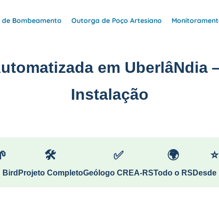
e de Bombeamento
Outorga de Poço Artesiano
Monitoramento
Automatizada em UberlâNdia 
Instalação
🌱
🛠
✅
🌍
⭐
 Bird
Projeto Completo
Geólogo CREA-RS
Todo o RS
Desde 