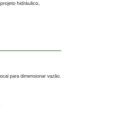
rojeto hidráulico,
local para dimensionar vazão.
.