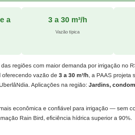
e a
3 a 30 m³/h
l
Vazão típica
 das regiões com maior demanda por irrigação no 
l
oferecendo vazão de
3 a 30 m³/h
, a PAAS projeta
UberlâNdia. Aplicações na região:
Jardins, condom
e mais econômica e confiável para irrigação — sem 
mação Rain Bird, eficiência hídrica superior a 90%.