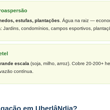
croaspersão
hedos, estufas, plantações
. Água na raiz — econ
: Jardins, condomínios, campos esportivos, plantaç
etel
grande escala
(soja, milho, arroz). Cobre 20-200+ h
vazão contínua.
rigação em UberlâNdia?