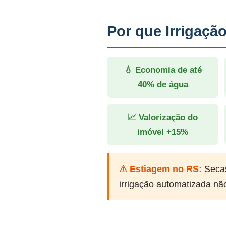
Por que Irrigaç
💧 Economia de até
40% de água
📈 Valorização do
imóvel +15%
⚠ Estiagem no RS:
Secas
irrigação automatizada nã