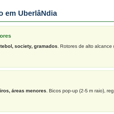
ão em UberlâNdia
ores
tebol, society, gramados
. Rotores de alto alcance
eiros, áreas menores
. Bicos pop-up (2-5 m raio), re