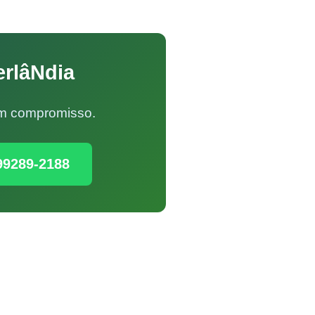
erlâNdia
Sem compromisso.
99289-2188