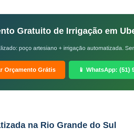
to Gratuito de Irrigação em Ub
lizado: poço artesiano + irrigação automatizada. 
ar Orçamento Grátis
📱 WhatsApp: (51) 
tizada na Rio Grande do Sul