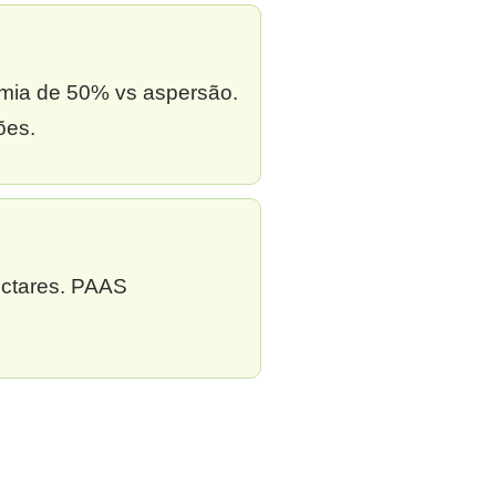
omia de 50% vs aspersão.
ões.
ectares. PAAS