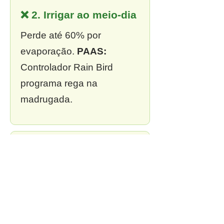
❌ 2. Irrigar ao meio-dia
Perde até 60% por
evaporação.
PAAS:
Controlador Rain Bird
programa rega na
madrugada.
❌ 3. Sem outorga
Multa de R$ 13 mil a R$ 2
milhões.
PAAS:
Outorga
incluída em todo projeto.