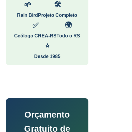
🌱
🛠
Rain Bird
Projeto Completo
✅
🌍
Geólogo CREA-RS
Todo o RS
⭐
Desde 1985
Orçamento
Gratuito de