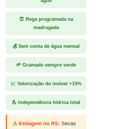
água
⏰ Rega programada na
madrugada
💰 Sem conta de água mensal
🌱 Gramado sempre verde
📈 Valorização do imóvel +15%
💪 Independência hídrica total
⚠ Estiagem no RS:
Secas