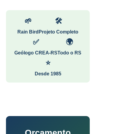
🌱
🛠
Rain Bird
Projeto Completo
✅
🌍
Geólogo CREA-RS
Todo o RS
⭐
Desde 1985
Orçamento