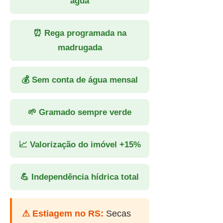
água
⏰ Rega programada na
madrugada
💰 Sem conta de água mensal
🌱 Gramado sempre verde
📈 Valorização do imóvel +15%
💪 Independência hídrica total
⚠ Estiagem no RS:
Secas