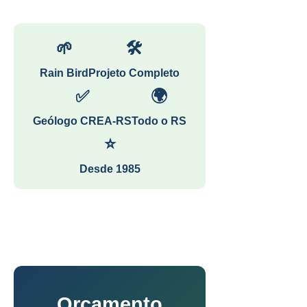
🌱
🛠
Rain Bird
Projeto Completo
✅
🌍
Geólogo CREA-RS
Todo o RS
⭐
Desde 1985
Orçamento