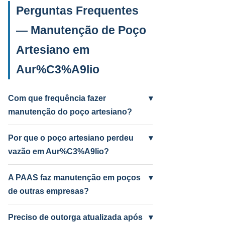
Perguntas Frequentes
— Manutenção de Poço
Artesiano em
Aur%C3%A9lio
Com que frequência fazer
▾
manutenção do poço artesiano?
Anual para uso intenso (agrícola/industrial)
e a cada 2 anos para uso residencial.
Por que o poço artesiano perdeu
▾
Poços antigos podem precisar mais
vazão em Aur%C3%A9lio?
frequentemente.
Causas mais comuns: incrustação por
ferro e manganês, colmatação do filtro,
A PAAS faz manutenção em poços
▾
bomba desgastada ou aquífero em nível
de outras empresas?
baixo por seca. A PAAS diagnostica e
Sim! A PAAS faz diagnóstico e manutenção
resolve.
de qualquer poço artesiano em
Preciso de outorga atualizada após
▾