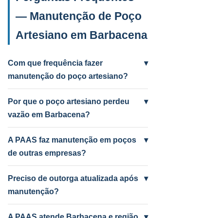
— Manutenção de Poço
Artesiano em Barbacena
Com que frequência fazer
▾
manutenção do poço artesiano?
Anual para uso intenso (agrícola/industrial)
e a cada 2 anos para uso residencial.
Por que o poço artesiano perdeu
▾
Poços antigos podem precisar mais
vazão em Barbacena?
frequentemente.
Causas mais comuns: incrustação por
ferro e manganês, colmatação do filtro,
A PAAS faz manutenção em poços
▾
bomba desgastada ou aquífero em nível
de outras empresas?
baixo por seca. A PAAS diagnostica e
Sim! A PAAS faz diagnóstico e manutenção
resolve.
de qualquer poço artesiano em Barbacena,
Preciso de outorga atualizada após
▾
independentemente de quem perfurou.
manutenção?
Depende do serviço. Troca de bomba com
mudança de vazão pode exigir atualização
A PAAS atende Barbacena e região
▾