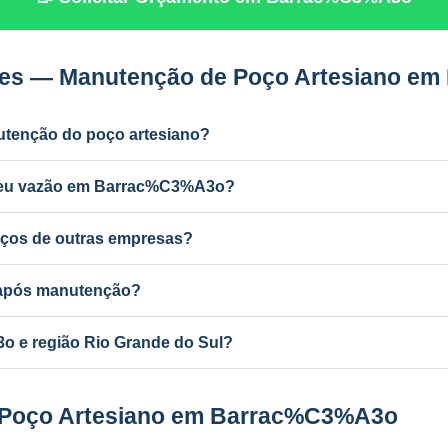
tes — Manutenção de Poço Artesiano e
utenção do poço artesiano?
dustrial) e a cada 2 anos para uso residencial. Poços antigos podem
rdeu vazão em Barrac%C3%A3o?
r ferro e manganês, colmatação do filtro, bomba desgastada ou aqu
ços de outras empresas?
nutenção de qualquer poço artesiano em Barrac%C3%A3o, independ
a após manutenção?
ba com mudança de vazão pode exigir atualização no SEMA-RS. A P
 e região Rio Grande do Sul?
ponsável e equipe própria em todo o RS e MG.
e Poço Artesiano em Barrac%C3%A3o