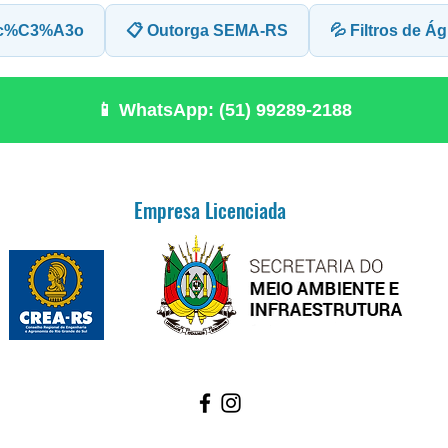
rac%C3%A3o
📋 Outorga SEMA-RS
💦 Filtros de Á
📱 WhatsApp: (51) 99289-2188
Empresa Licenciada