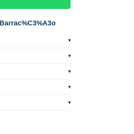
m Barrac%C3%A3o
▾
 precisar mais frequentemente.
▾
ífero em nível baixo por seca. A
▾
entemente de quem perfurou.
▾
AAS orienta e cuida do processo.
▾