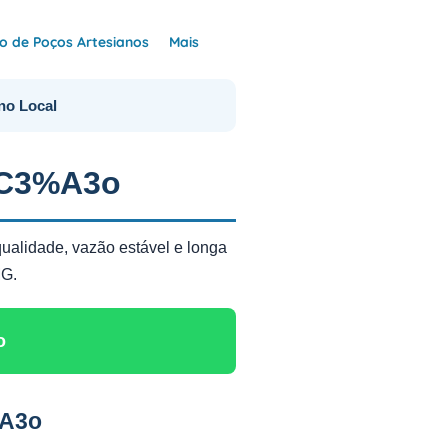
 de Poços Artesianos
Mais
no Local
%C3%A3o
ualidade, vazão estável e longa
MG.
o
%A3o