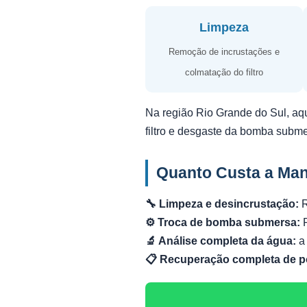
Limpeza
Remoção de incrustações e
colmatação do filtro
Na região Rio Grande do Sul, aq
filtro e desgaste da bomba subm
Quanto Custa a Ma
🔧 Limpeza e desincrustação:
R
⚙️ Troca de bomba submersa:
R
🔬 Análise completa da água:
a 
📋 Recuperação completa de p