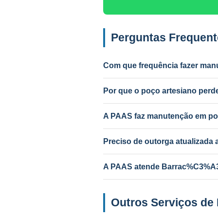
Perguntas Frequen
Com que frequência fazer man
Anual para uso intenso (agrícola/in
Por que o poço artesiano pe
Causas mais comuns: incrustação po
PAAS diagnostica e resolve.
A PAAS faz manutenção em po
Sim! A PAAS faz diagnóstico e ma
Preciso de outorga atualizad
Depende do serviço. Troca de bom
A PAAS atende Barrac%C3%A3o
Sim! Desde 1985, com geólogo res
Outros Serviços d