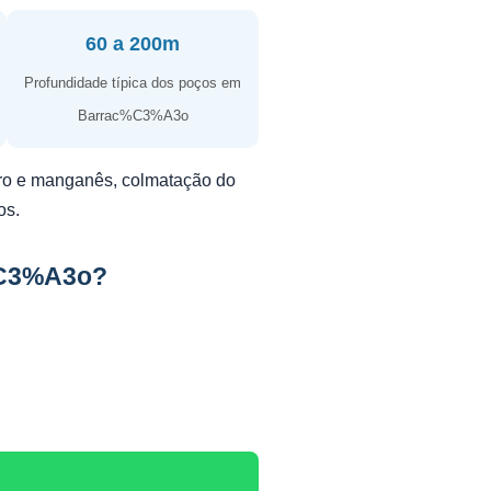
60 a 200m
Profundidade típica dos poços em
Barrac%C3%A3o
erro e manganês, colmatação do
os.
%C3%A3o?